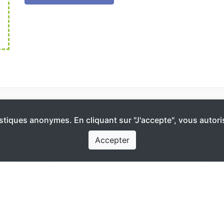
Forêts d'abondance
P
tistiques anonymes. En cliquant sur "J'accepte", vous autoris
Rem Sud-Ouest Courtine Sainte-
Accepter
Anne
06570 Saint-Paul-de-Vence
06 32 22 42 98
contact@foretsdabondance.fr
Planter des forêts nourricières