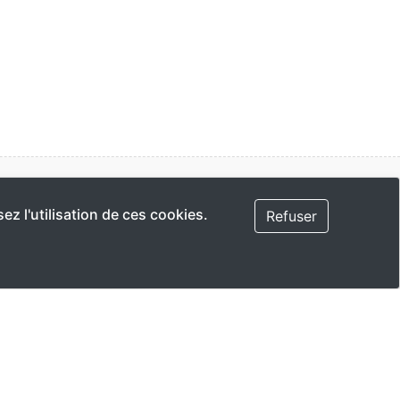
rojets agirrr
ez l'utilisation de ces cookies.
Refuser
Antibes Plogging
Cagnes Plogging
Cannes Plogging
Nice Plogging
Agirrr.fr